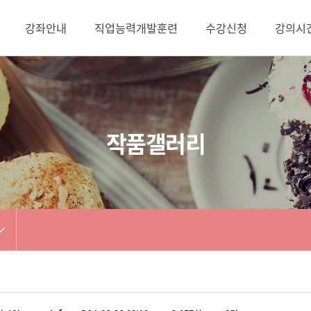
강좌안내
직업능력개발훈련
수강신청
강의시
작품갤러리