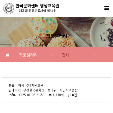
작품갤러리
작품갤러리
전체
분류
화훼 국비지원교육
인테리어
부산한국문화센터플라워디자인자격증반
Info.
25-01-03 21:50
1,438회
0건