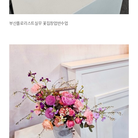
부산플로리스트실무 꽃집창업반수업
부산문화센터플로리스트실무플라워바스켓꽃수업
2025.02.12
해운대한국문화센터