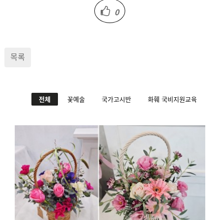
0
목록
전체
꽃예술
국가고시반
화훼 국비지원교육
플라워클래스 취미반 베이스디자인
2025.04.30
해운대한국문화센터