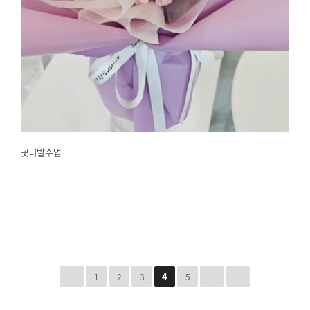
꽃다발수업
2025.01.27
해운대한국문화센터
꽃다발수업
4
1
2
3
5