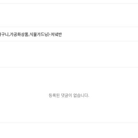
꽃바구니,가공화상품,식물가드닝)-저녘반
등록된 댓글이 없습니다.