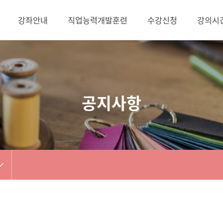
강좌안내
직업능력개발훈련
수강신청
강의시
공지사항