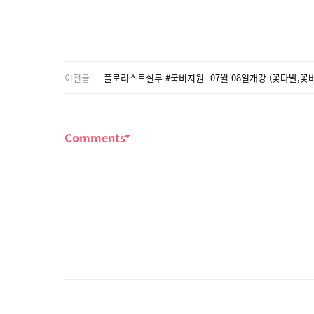
이전글
플로리스트실무 #국비지원- 07월 08일개강 (꽃다발,
Comments