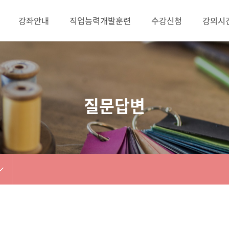
강좌안내
직업능력개발훈련
수강신청
강의시
질문답변